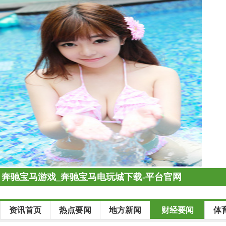
奔驰宝马游戏_奔驰宝马电玩城下载-平台官网
资讯首页
热点要闻
地方新闻
财经要闻
体