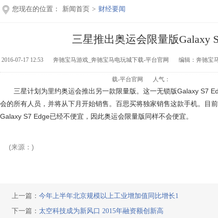
您现在的位置：
新闻首页
>
财经要闻
三星推出奥运会限量版Galaxy S7
2016-07-17 12:53
奔驰宝马游戏_奔驰宝马电玩城下载-平台官网
编辑：奔驰宝
载-平台官网
人气：
三星计划为里约奥运会推出另一款限量版。这一无锁版Galaxy S7 E
会的所有人员，并将从下月开始销售。百思买将独家销售这款手机。目前
Galaxy S7 Edge已经不便宜，因此奥运会限量版同样不会便宜。
(来源：)
上一篇：
今年上半年北京规模以上工业增加值同比增长1
下一篇：
太空科技成为新风口 2015年融资额创新高