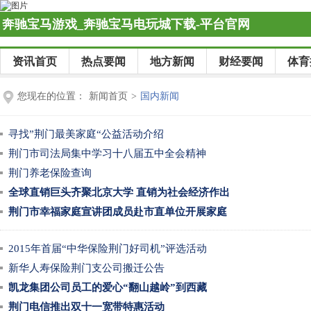
奔驰宝马游戏_奔驰宝马电玩城下载-平台官网
资讯首页
热点要闻
地方新闻
财经要闻
体育
您现在的位置：
新闻首页
>
国内新闻
寻找”荆门最美家庭“公益活动介绍
荆门市司法局集中学习十八届五中全会精神
荆门养老保险查询
全球直销巨头齐聚北京大学 直销为社会经济作出
荆门市幸福家庭宣讲团成员赴市直单位开展家庭
2015年首届“中华保险荆门好司机”评选活动
新华人寿保险荆门支公司搬迁公告
凯龙集团公司员工的爱心“翻山越岭”到西藏
荆门电信推出双十一宽带特惠活动