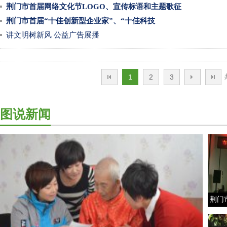
荆门市首届网络文化节LOGO、宣传标语和主题歌征
荆门市首届“十佳创新型企业家”、“十佳科技
讲文明树新风 公益广告展播
1
2
3
图说新闻
荆门