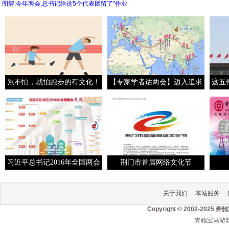
·
图解:今年两会,总书记给这5个代表团留了"作业
累不怕，就怕跑步的有文化！
【专家学者话两会】迈入追求
这五
影响力的中国外交
习近平总书记2016年全国两会
荆门市首届网络文化节
足迹
LOGO、宣传标语和主题歌征
关于我们
本站服务
Copyright © 2002-2
奔驰宝马游