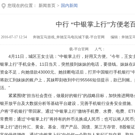
您现在的位置：
新闻首页
>
国内新闻
中行 “中银掌上行”方便老
2016-07-17 12:54
奔驰宝马游戏_奔驰宝马电玩城下载-平台官网
编辑：奔驰宝
载-平台官网
人气：
4月11日，城区王女士说：“中银掌上行，好用又方便。”今年，王女
银掌上行”手机业务。11日当天，突然接到妹妹的电话，要借钱。妹妹在
资金不足，向她借款43000元。她挂断电话后，打开中国银行手机银行“
将款汇到妹妹的账户上，其妹即刻收到中行95566短信提示，款已到账
活。”
紧紧围绕“担当社会责任，做最好的银行”的战略目标，加快推进网络
银开放平台及大数据分析等基础平台建设，完善手机银行业务安全措施、
户将“手机银行”带回家。通过“中银掌上行”缴纳手机费、水费、电费、E
常费用；通过“中银掌上行”将持有的外币兑换成人民币；也可以将人民币
掌上行”进行外汇、黄金、基金、理产产品、国债、第三方存管、B股银
富的保值增值。通过“中银掌上行”向任何一个取款人发起汇款交易，取