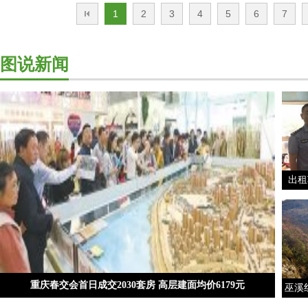
1
2
3
4
5
6
7
图说新闻
出租
重庆春交会首日成交2030套房 高层建面均价6179元
巫溪