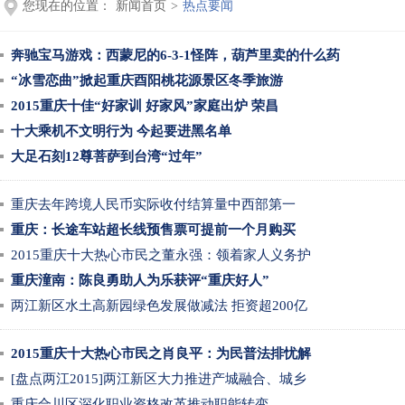
您现在的位置：
新闻首页
>
热点要闻
奔驰宝马游戏：西蒙尼的6-3-1怪阵，葫芦里卖的什么药
“冰雪恋曲”掀起重庆酉阳桃花源景区冬季旅游
2015重庆十佳“好家训 好家风”家庭出炉 荣昌
十大乘机不文明行为 今起要进黑名单
大足石刻12尊菩萨到台湾“过年”
重庆去年跨境人民币实际收付结算量中西部第一
重庆：长途车站超长线预售票可提前一个月购买
2015重庆十大热心市民之董永强：领着家人义务护
重庆潼南：陈良勇助人为乐获评“重庆好人”
两江新区水土高新园绿色发展做减法 拒资超200亿
2015重庆十大热心市民之肖良平：为民普法排忧解
[盘点两江2015]两江新区大力推进产城融合、城乡
重庆合川区深化职业资格改革推动职能转变