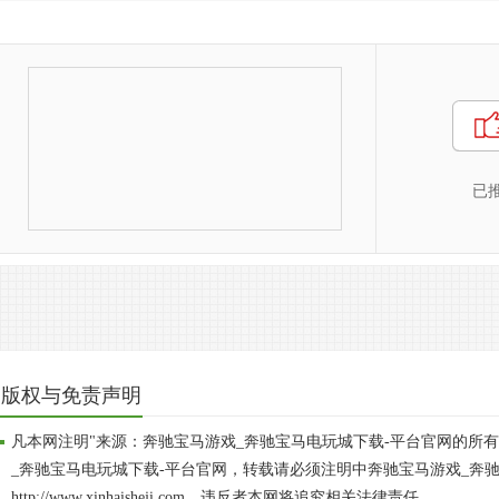
已
版权与免责声明
凡本网注明"来源：奔驰宝马游戏_奔驰宝马电玩城下载-平台官网的所
_奔驰宝马电玩城下载-平台官网，转载请必须注明中奔驰宝马游戏_奔
http://www.xinhaisheji.com。违反者本网将追究相关法律责任。