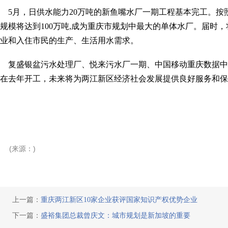
5月，日供水能力20万吨的新鱼嘴水厂一期工程基本完工。按
规模将达到100万吨,成为重庆市规划中最大的单体水厂。届时
业和入住市民的生产、生活用水需求。
复盛银盆污水处理厂、悦来污水厂一期、中国移动重庆数据中
在去年开工，未来将为两江新区经济社会发展提供良好服务和保
(来源：)
上一篇：
重庆两江新区10家企业获评国家知识产权优势企业
下一篇：
盛裕集团总裁曾庆文：城市规划是新加坡的重要