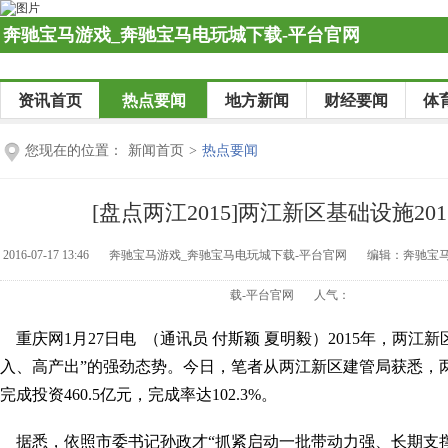
奔驰宝马游戏_奔驰宝马电玩城下载-平台官网
资讯首页
热点要闻
地方新闻
财经要闻
体
您现在的位置：
新闻首页
>
热点要闻
[盘点两江2015]两江新区基础设施20
2016-07-17 13:46
奔驰宝马游戏_奔驰宝马电玩城下载-平台官网
编辑：奔驰宝
载-平台官网
人气：
重庆网1月27日电 （通讯员 付斯颖 夏明毅）2015年，两江
入、高产出”的强劲态势。今日，笔者从两江新区建管局获悉，两
完成投资460.5亿元，完成率达102.3%。
据悉，依照市委书记孙政才“抓紧启动一批带动力强、长期支