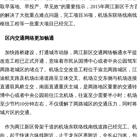
取早落地、早投产、早见效”的重要指示，2015年两江新区千
的解决了大批重点难点问题，完工项目36项，机场东联络线南
枢纽工程等一批重大项目已经完工。
区内交通网络更加畅通
加快路桥建设，打通城市动脉，两江新区交通网络畅通水平提
改造工程已正式开通，意味着市民从国博中心或者中央公园驾车
两路老城区的堵点了。机场立交改造工程位于渝北两路城区，江
渝航支路及机场出港道路呈立体交叉。机场立交东侧与机场连接
直通双凤桥立交，南面直通重庆主城，是两路地区重要的交通转
博中心或者中央公园前往江北机场，往返至少需要半小时；机场
至少节约10分钟左右，不仅缓解了两路城区的交通压力，同时
城片区的交通。
作为两江新区骨架干道的机场东联络线南线道路已经完工。机
向，起于快速六纵线附近，止于龙兴区界附近，全长4279米，包