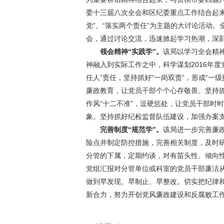
委十三届八次全会和区纪委重点工作结合起来
党”、“落实两个责任”为主题的大讨论活动
会，通过讨论交流，迅速掀起学习热潮，深
领会精神“实践学”。
该局以学习全会精
神融入到实际工作之中，科学谋划2016年
任人”责任，坚持抓好“一岗双责”，形成“一
廉政教育，让党员干部个个心存敬畏。坚持抓
作风“十二不准”，逗硬惩处，让党员干部时
象。坚持抓好纪检监督队伍建设，加强办案
完善制度“规范学”。
该局进一步完善廉
险点并制定防控措施，完善相关制度，及时
分管的下属，定期约谈，对有苗头性、倾向
党组汇报对分管单位或科室的党员干部廉洁
做到早发现、早制止、早整改。切实把纪律
新合力，努力开创党风廉政建设和反腐败工