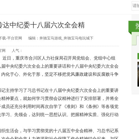
”传达中纪委十八届六次全会精
下载-平台官网
编辑：奔驰宝马游戏_奔驰宝马电玩城下
官网
人气：
银廷）近日，重庆市合川区人力社保局召开局党组会、党组中心组
八届中央纪委六次全会上的重要讲话和十八届中央纪委六次全会
，内化于心、外化于形，坚定不移把党风廉政建设和反腐败斗争
书记主持学习了习总书记在十八届中央纪委六次全会上的重要讲
会精神要点，就如何学习贯彻会议精神进行了安排部署，并将全
子成员还充分利用时间再次自学了《准则》和《条例》等各项党
先学习、先领会，达到统一思想认识、把握精神实质、强化行动
组织生活会，与学习贯彻党的十八届五中全会精神、习总书记系
八次全会和全市人力资源和社会保障工作会精神结合起来，与区