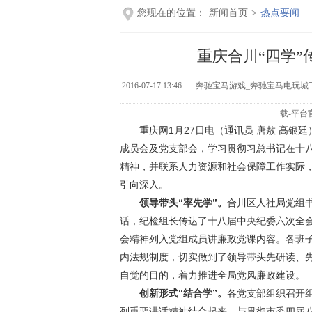
您现在的位置：
新闻首页
>
热点要闻
重庆合川“四学
2016-07-17 13:46
奔驰宝马游戏_奔驰宝马电玩城
载-平台
重庆网1月27日电（通讯员 唐敖 高
成员会及党支部会，学习贯彻习总书记在十
精神，并联系人力资源和社会保障工作实际
引向深入。
领导带头“率先学”。
合川区人社局党组
话，纪检组长传达了十八届中央纪委六次全
会精神列入党组成员讲廉政党课内容。各班
内法规制度，切实做到了领导带头先研读、
自觉的目的，着力推进全局党风廉政建设。
创新形式“结合学”。
各党支部组织召开
列重要讲话精神结合起来，与贯彻市委四届