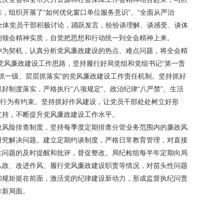
，组织开展了“如何优化窗口单位服务意识”、“全面从严治
。全体党员干部积极讨论，踊跃发言，纷纷谈理解、谈感受、谈体
刻领会精神实质，自觉把思想和行动统一到全会精神上来。
神为契机，认真分析党风廉政建设的热点、难点问题，将全会精
度党风廉政建设工作思路，坚持履行好局党组和党组书记“第一责
级抓一级、层层抓落实”的党风廉政建设工作责任机制。坚持抓好
好制度落实，严格执行“八项规定”、政治纪律“八严禁”、生活
时行为有约束。坚持抓好作风建设，让党员干部处处树立好形
支持，不断提升党风廉政建设工作水平。
政风险排查制度，坚持每季度定期排查分管业务范围内的廉政风
研究解决问题。建立定期约谈制度，严格日常教育管理，对直接
性问题的及时提醒和批评，督促整改。局纪检组每半年定期向局
从政、改进作风、履行党风廉政建设职责等情况，对苗头性问题
和规矩挺在前面，激活党的纪律建设新动力，形成监督执纪问责
作新局面。