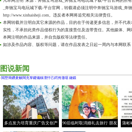
凡本网注明"来源：奔驰宝马游戏_奔驰宝马电玩城下载-平台官网的所
_奔驰宝马电玩城下载-平台官网，转载请必须注明中奔驰宝马游戏_奔
http://www.xinhaisheji.com。违反者本网将追究相关法律责任。
本网转载并注明自其它来源的作品，目的在于传递更多信息，并不代表
实性，不承担此类作品侵权行为的直接责任及连带责任。其他媒体、网
本网注明的作品来源，并自负版权等法律责任。
如涉及作品内容、版权等问题，请在作品发表之日起一周内与本网联系
图说新闻
·
閲嶅簡鑽夎帗闊充箰鑺備粖澶忓己鍔挎潵琚 鏈鍛
多点发力培育重庆广告文创产
90后临时取消婚礼去旅行 朋友
蒲彬
业领头羊
圈求点赞代替“份