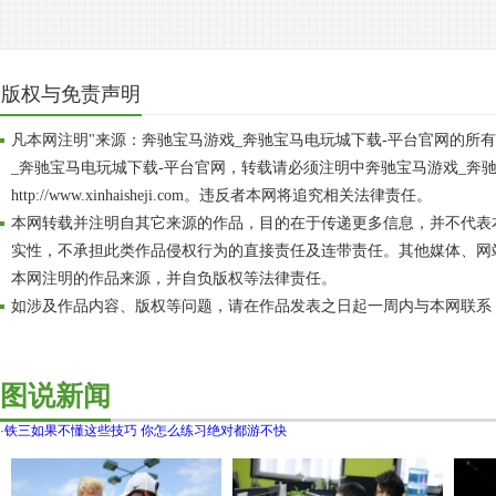
版权与免责声明
凡本网注明"来源：奔驰宝马游戏_奔驰宝马电玩城下载-平台官网的所
_奔驰宝马电玩城下载-平台官网，转载请必须注明中奔驰宝马游戏_奔
http://www.xinhaisheji.com。违反者本网将追究相关法律责任。
本网转载并注明自其它来源的作品，目的在于传递更多信息，并不代表
实性，不承担此类作品侵权行为的直接责任及连带责任。其他媒体、网
本网注明的作品来源，并自负版权等法律责任。
如涉及作品内容、版权等问题，请在作品发表之日起一周内与本网联系
图说新闻
·
铁三如果不懂这些技巧 你怎么练习绝对都游不快