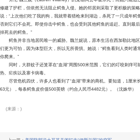
修建了护栏，但依然无法阻止鳄鱼入侵。她的邻居则采取了更积极的策略
说：“上次他们吃了我的狗，我就带着猎枪来到湖边，杀死了一只成年鳄
否则它们不会死。即使你击中鳄鱼，也会受到其他鳄鱼的追赶。直到最后
掉死去的鳄鱼。”
鳄鱼并非当地居民唯一的威胁。魏兰妮说，原本生活在西加勒比地区
们更为可怕，因为体型巨大，所以无所畏惧。她说：“鳄鱼看到人类时通
你爬来。”
同时，大群蚊子还笼罩在“血湖”周围500米范围，它们的叮咬刺痒可
热、疟疾以及寨卡病毒。
尽管危机四伏，许多人也看到了“血湖”带来的商机。要知道，1厘米长
63元），每条鳄鱼皮价值500英镑（约合人民币4482元）。（沈姝华）
(来源：)