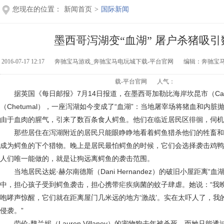
您现在的位置：
新闻首页
>
国际新闻
墨西哥泻湖变“血湖” 屠户杀猪吸
2016-07-17 12:17
奔驰宝马游戏_奔驰宝马电玩城下载-平台官网
编辑：奔驰宝
载-平台官网
人气：
据英国《每日邮报》7月14日报道，在墨西哥加勒比海岸坎昆市（Canc
（Chetumal），一座泻湖如今变成了“血湖”：当地屠宰场将猪血和内
由于血肉的腥气，引来了数百条食人鳄鱼。他们在临近居民区徘徊，伺机
那些居住在泻湖附近的居民只能眼睁睁地看着鳄鱼猎杀他们的牲畜和
成为鳄鱼的下个猎物。晚上是居民最怕鳄鱼的时候，它们会选择袭击鸡鸭
人们唯一能做的，就是让狗远离鳄鱼的袭击范围。
当地居民达妮·赫尔南德斯（Dani Hernandez）的破旧小屋距离“血
中，担心孩子受到鳄鱼袭击，担心携带疟疾病菌的蚊子肆虐。她说：“我
咆哮声惊醒，它们就在距离屋门几米远的地方‘激战’。实在太吓人了，我
侵袭。”
劳伦·魏兰妮（Lauren Villaney）的宠物狗去年被杀死，而她只