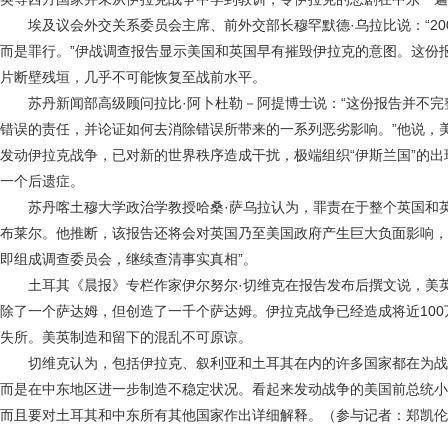
埃及议会外交关系委员会主席、前外交部长穆罕默德·乌拉比说：“20
而是罪行。”伊战调查报告显示美国和英国早有摧毁伊拉克的意图。这份
片断壁残垣，几乎不可能恢复至战前水平。
苏丹新闻部高级顾问拉比·阿卜杜勒－阿提博士说：“这份报告并不完
错误的责任，并论证如何去消除错误所带来的一系列恶劣影响。”他说，
发动伊拉克战争，已对新的世界秩序造成干扰，极端组织“伊斯兰国”的
一个后遗症。
苏丹喀土穆大学政治学教授哈桑·萨乌拉认为，罪责在于整个英国和英
布莱尔。他推断，该报告还将会对英国乃至美国政府产生巨大负面影响，
即组成调查委员会，继续查清事实真相”。
土耳其《晨报》专栏作家伊尔努尔·切维克在报告发布后撰文说，美英
除了一个萨达姆，但创造了一千个萨达姆。伊拉克战争已经造成将近100
失所。美英制造和留下的混乱不可原谅。
切维克认为，包括伊拉克、叙利亚和土耳其在内的许多国家都在为战
而是在中东地区进一步制造不稳定状况。看起来发动战争的美国前总统小
而且要对土耳其和中东所有其他国家作出详细解释。（参与记者：郑凯伦