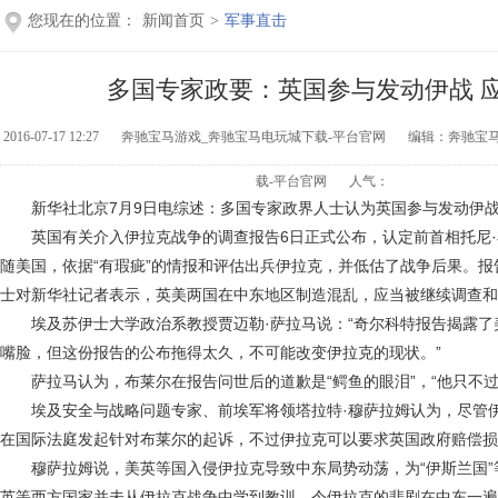
您现在的位置：
新闻首页
>
军事直击
多国专家政要：英国参与发动伊战 
2016-07-17 12:27
奔驰宝马游戏_奔驰宝马电玩城下载-平台官网
编辑：奔驰宝
载-平台官网
人气：
新华社北京7月9日电综述：多国专家政界人士认为英国参与发动伊
英国有关介入伊拉克战争的调查报告6日正式公布，认定前首相托尼·
随美国，依据“有瑕疵”的情报和评估出兵伊拉克，并低估了战争后果。
士对新华社记者表示，英美两国在中东地区制造混乱，应当被继续调查和
埃及苏伊士大学政治系教授贾迈勒·萨拉马说：“奇尔科特报告揭露了
嘴脸，但这份报告的公布拖得太久，不可能改变伊拉克的现状。”
萨拉马认为，布莱尔在报告问世后的道歉是“鳄鱼的眼泪”，“他只不过
埃及安全与战略问题专家、前埃军将领塔拉特·穆萨拉姆认为，尽管伊
在国际法庭发起针对布莱尔的起诉，不过伊拉克可以要求英国政府赔偿损
穆萨拉姆说，美英等国入侵伊拉克导致中东局势动荡，为“伊斯兰国”
英等西方国家并未从伊拉克战争中学到教训，令伊拉克的悲剧在中东一遍