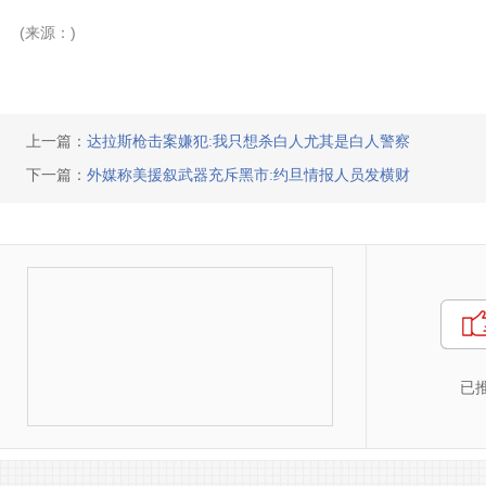
(来源：)
上一篇：
达拉斯枪击案嫌犯:我只想杀白人尤其是白人警察
下一篇：
外媒称美援叙武器充斥黑市:约旦情报人员发横财
已