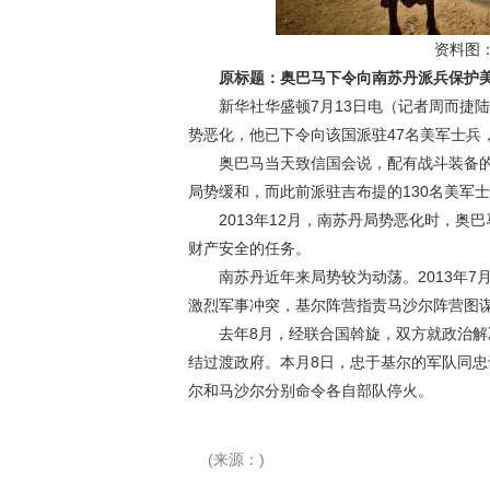
资料图
原标题：奥巴马下令向南苏丹派兵保护美
新华社华盛顿7月13日电（记者周而捷陆
势恶化，他已下令向该国派驻47名美军士兵
奥巴马当天致信国会说，配有战斗装备的4
局势缓和，而此前派驻吉布提的130名美军
2013年12月，南苏丹局势恶化时，奥巴
财产安全的任务。
南苏丹近年来局势较为动荡。2013年7月
激烈军事冲突，基尔阵营指责马沙尔阵营图
去年8月，经联合国斡旋，双方就政治解决
结过渡政府。本月8日，忠于基尔的军队同忠
尔和马沙尔分别命令各自部队停火。
(来源：)