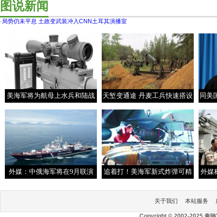
图说新闻
·
局势仍未平息 土政变武装冲入CNN土耳其演播室
美海军将为航母上水兵和陆战
天堑变通途 丹麦工兵快速搭设
同美
队员配智能手机
钢桥全记录
外媒：中俄海军将在9月联演
追着打！美海军新式炸弹可精
外媒
参演军舰将超8艘
确打击移动舰船
关于我们
本站服务
Copyright © 2002-2