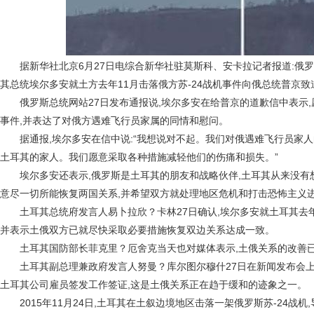
据新华社北京6月27日电综合新华社驻莫斯科、安卡拉记者报道:俄罗斯
其总统埃尔多安就土方去年11月击落俄方苏-24战机事件向俄总统普京致
俄罗斯总统网站27日发布通报说,埃尔多安在给普京的道歉信中表示,
事件,并表达了对俄方遇难飞行员家属的同情和慰问。
据通报,埃尔多安在信中说:“我想说对不起。我们对俄遇难飞行员家人
土耳其的家人。我们愿意采取各种措施减轻他们的伤痛和损失。”
埃尔多安还表示,俄罗斯是土耳其的朋友和战略伙伴,土耳其从来没有
意尽一切所能恢复两国关系,并希望双方就处理地区危机和打击恐怖主义
土耳其总统府发言人易卜拉欣？卡林27日确认,埃尔多安就土耳其去年
并表示土俄双方已就尽快采取必要措施恢复双边关系达成一致。
土耳其国防部长菲克里？厄舍克当天也对媒体表示,土俄关系的改善
土耳其副总理兼政府发言人努曼？库尔图尔穆什27日在新闻发布会上
土耳其公司雇员签发工作签证,这是土俄关系正在趋于缓和的迹象之一。
2015年11月24日,土耳其在土叙边境地区击落一架俄罗斯苏-24战机