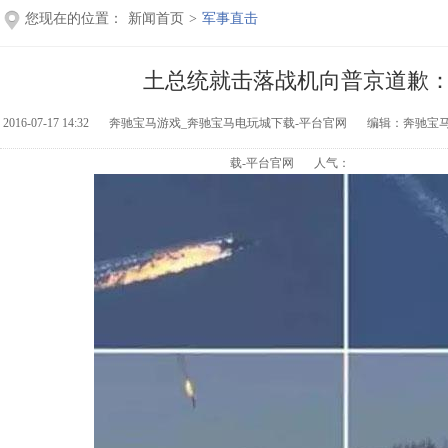
您现在的位置：
新闻首页
>
军事直击
土总统就击落战机向普京道歉
2016-07-17 14:32
奔驰宝马游戏_奔驰宝马电玩城下载-平台官网
编辑：奔驰宝
载-平台官网
人气：